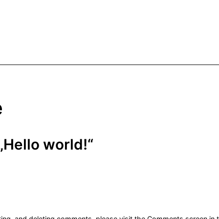
e
„Hello world!“
iting, and deleting comments, please visit the Comments screen in