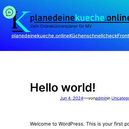
Direkt
zum
Inhalt
wechseln
Dein Onlineküchenplaner für MV
planedeinekueche.online
Küchenschnellcheck
Fron
Hello world!
—
Jun 4, 2024
von
admin
in
Uncatego
Welcome to WordPress. This is your first post