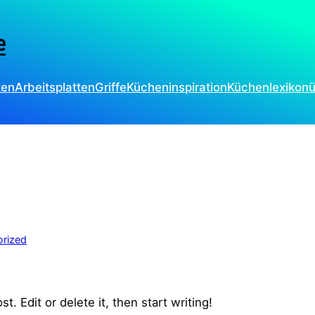
ten
Arbeitsplatten
Griffe
Kücheninspiration
Küchenlexikon
ü
rized
. Edit or delete it, then start writing!